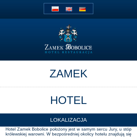
ZAMEK
HOTEL
LOKALIZACJA
Hotel Zamek Bobolice położony jest w samym sercu Jury, u stóp
królewskiej warowni. W bezpośredniej okolicy hotelu znajdują się