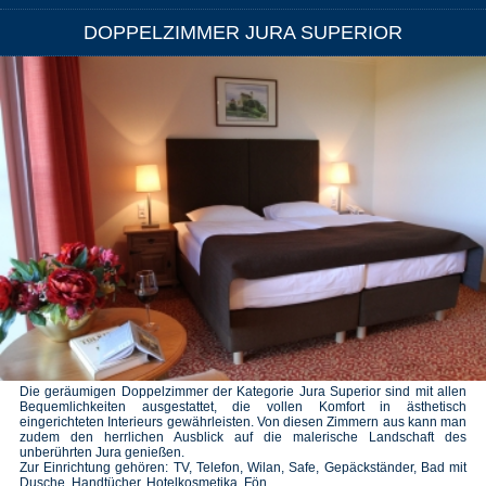
DOPPELZIMMER JURA SUPERIOR
Die geräumigen Doppelzimmer der Kategorie Jura Superior sind mit allen
Bequemlichkeiten ausgestattet, die vollen Komfort in ästhetisch
eingerichteten Interieurs gewährleisten. Von diesen Zimmern aus kann man
zudem den herrlichen Ausblick auf die malerische Landschaft des
unberührten Jura genießen.
Zur Einrichtung gehören: TV, Telefon, Wilan, Safe, Gepäckständer, Bad mit
Dusche, Handtücher, Hotelkosmetika, Fön.