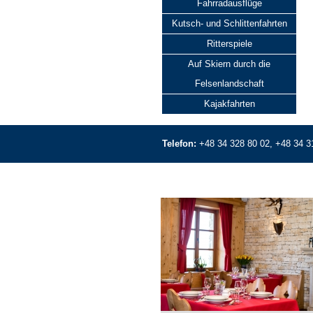
Fahrradausflüge
Kutsch- und Schlittenfahrten
Ritterspiele
Auf Skiern durch die
Felsenlandschaft
Kajakfahrten
Telefon:
+48 34 328 80 02, +48 34 3