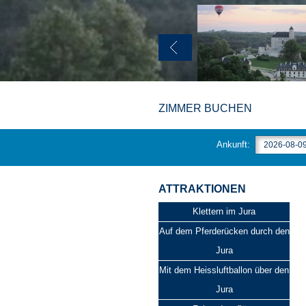
ZIMMER BUCHEN
Ankunft:
ATTRAKTIONEN
Klettern im Jura
Auf dem Pferderücken durch den
Jura
Mit dem Heissluftballon über den
Jura