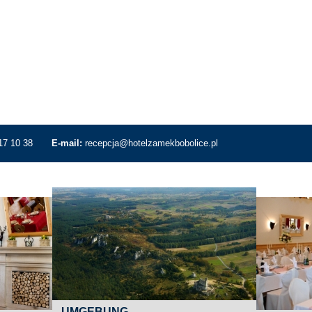
17 10 38
E-mail:
recepcja@hotelzamekbobolice.pl
UMGEBUNG