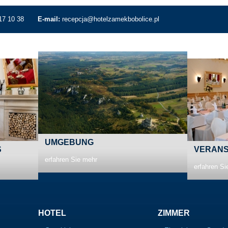
17 10 38
E-mail:
recepcja@hotelzamekbobolice.pl
UMGEBUNG
S
VERANS
erfahren Sie mehr
erfahren Si
HOTEL
ZIMMER