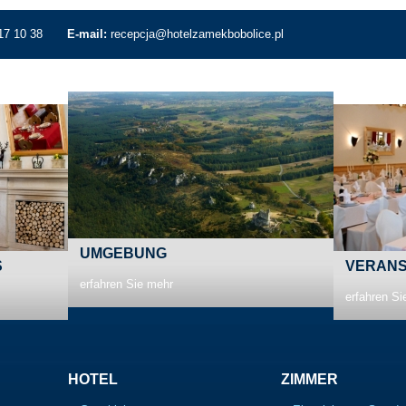
17 10 38
E-mail:
recepcja@hotelzamekbobolice.pl
UMGEBUNG
S
VERANS
erfahren Sie mehr
erfahren Si
HOTEL
ZIMMER