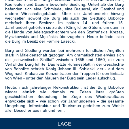
Kaufleuten und Bauern bewohnte Siedlung. Unterhalb der Burg
befanden sich eine Schmiede, eine Brauerei, ein Gasthof und
andere Wirtschaftsgebäude. Über die Jahrhunderte hinweg
wechselten sowohl die Burg als auch die Siedlung Bobolice
mehrfach ihren Besitzer. Im späten 14. und frühen 15.
Jahrhundert gehörten sie zu den Königlichen Gütern, um dann in
die Hände von Adelsgeschlechtern wie den Szafrańskis, Krezas,
Myszkowskis und Męcińskis überzugehen. Heute befindet sich
die Burg im Besitz der Familie Lasecki.
Burg und Siedlung wurden bei mehreren feindlichen Angriffen
stark in Mitleidenschaft gezogen. Am dramatischsten erwies sich
die „schwedische Sintflut“ zwischen 1655 und 1660, die zum
Verfall der Burg führte. Das letzte Ruhmesblatt in der Geschichte
von Bobolice schrieb König Johann III. Sobieski, der - auf dem
Weg nach Krakau zur Konzentration der Truppen für den Entsatz
von Wien - unter den Mauern der Burg sein Lager aufschlug.
Heute, nach jahrelanger Rekonstruktion, ist die Burg Bobolice
wieder ähnlich wie damals zu Zeiten ihrer größten
geschichtlichen Bedeutung. Im Zuge des Wiederaufbaus
entwickelte sich – wie schon vor Jahrhunderten – die gesamte
Umgebung. Infrastruktur und Tourismus gedeihen zum Wohle
aller Besucher aus nah und fern.
LAGE